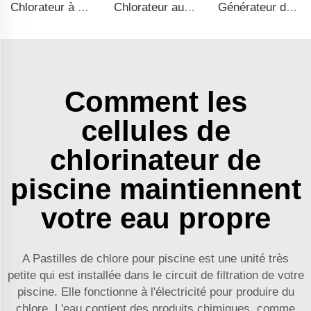
Chlorateur à cellule de sel haute qualité, machine à chlore pour piscine
Chlorateur au sel de luxe pour piscine et spa, générateur de chlore Clorador Salino pour piscines et spas
Générateur de chlore à sel Chlorinator Clorador Salino Pools Spas Chlorinator
Comment les
cellules de
chlorinateur de
piscine maintiennent
votre eau propre
A
Pastilles de chlore pour piscine
est une unité très
petite qui est installée dans le circuit de filtration de votre
piscine. Elle fonctionne à l'électricité pour produire du
chlore. L'eau contient des produits chimiques, comme