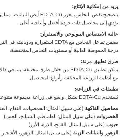
يزيد من إمكانية الإنتاج:
بتصحيح نقص النحاس، يعزز u
يؤدي إلى محاصيل ذات جودة أفضل وأنتاجية أعلى.
عالية الامتصاص البيولوجي والاستقرار:
يضمن تفاعل النحاس مع EDTA استقراره
درجة الحموضة العالية أو مستويات النحاس المنخفضة.
طرق تطبيق مرنة:
يمكن تطبيق EDTA-Cu من خلال طرق مختلفة، ب
مع أنظمة الزراعة المختلفة وأنواع المحاصيل.
تطبيقات في الزراعة:
يُستخدم EDTA-Cu بشكل واسع في زراعة مجموعة متنوعة من المحاصيل، بما في ذلك:
محاصيل الفاكهة
(على سبيل المثال: الحمضيات، التفاح، الع
الخضروات
(على سبيل المثال: الطماطم، السبانخ، الخس)
حبوب
(على سبيل المثال: القمح، الذرة، الأرز)
الزهور والنباتات الزينة
(على سبيل المثال: الزهور، الأشجار ا