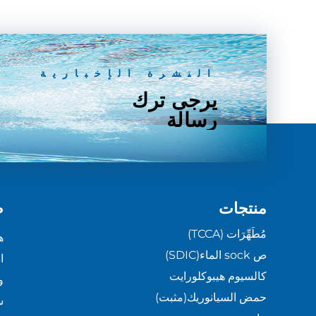
النشرة الإخبارية
يرجى ترك
رسالة
منتجات
ط
مُطَهِّرَات (TCCA)
ه
ص sock الماء(SDIC)
ا
كالسيوم هيبوكلورايت
و
حمض السيانوريك(مثبت)
س