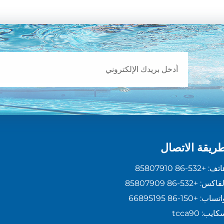
ريقة الاتصال
اتف:
+86-532 85807910
لفاكس:
+86-532 85807909
اتساب:
+86-150 66895195
كايب:
tcca90