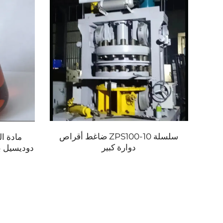
ائي
سلسلة ZPS100-10 ضاغط أقراص
مادة ا
دوارة كبير