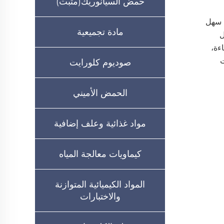
حمض السيانوريك(مثبت)
ل سهل
مادة تجميعية
ل
بكفاءة،
ت
صوديوم كلورايت
الحمض الأميني
مواد غذائية وعلف إضافية
كيماويات معالجة المياه
المواد الكيميائية المتوازنة
والاختبارات