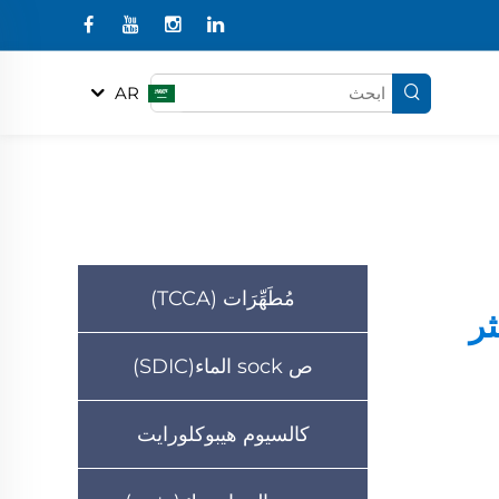
AR
مُطَهِّرَات (TCCA)
ر
ص sock الماء(SDIC)
كالسيوم هيبوكلورايت