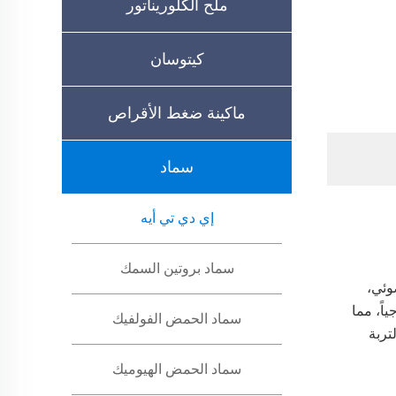
ملح الكلوريناتور
كيتوسان
ماكينة ضغط الأقراص
سماد
إي دي تي أيه
سماد بروتين السمك
وئي،
ئب للغاية ومتاح بيولوجياً، مما
سماد الحمض الفولفيك
تربة
سماد الحمض الهيوميك