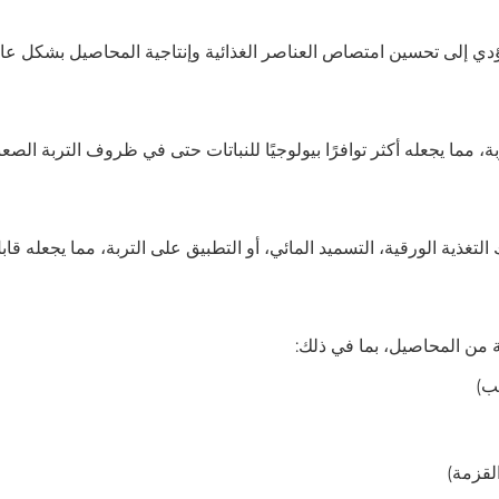
EDTA-C أيض النباتات، مما يؤدي إلى تحسين امتصاص العناصر الغذائية وإنتاجية المحاصيل بشكل ع
 وذوبانيته في التربة، مما يجعله أكثر توافرًا بيولوجيًا للنباتات حتى في ظروف التربة ال
ما في ذلك التغذية الورقية، التسميد المائي، أو التطبيق على التربة، مما يجعله قا
نب)
لقزمة)