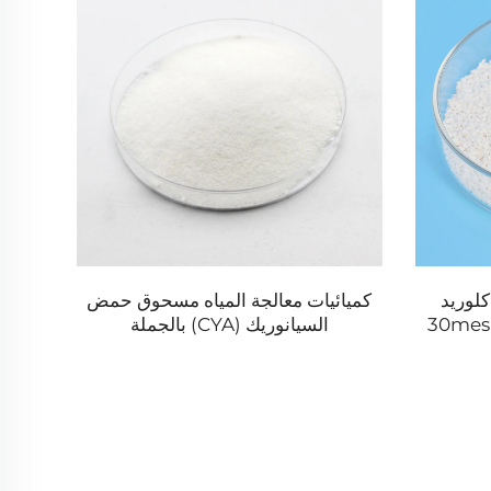
 كلوريد
كميائيات معالجة المياه مسحوق حمض
كبريت
يوم إيزوسيانورات 8-30mesh
السيانوريك (CYA) بالجملة