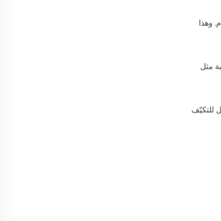
ام. وهذا
صعبة مثل
بل للتكيّف