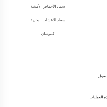
سماد الأحماض الأمينية
سماد الأعشاب البحرية
كيتوسان
 حصول
مًا في عملية البناء الضوئي عن طريق تنشيط الإنزيمات المشاركة في إنتاج الكلوروفيل. يدعم EDTA-Cu هذه العمليات،