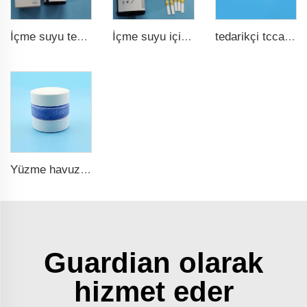
İçme suyu test şeridi 9 in 1
İçme suyu için hızlı ve doğru havuz test şeridi 15 in 1
tedarikçi tcca toplu klor tabletleri tcca yüzme havuzu dezenfektan
Yüzme havuzu için tcca klor tabletleri
Guardian olarak
hizmet eder