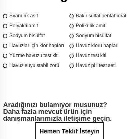
Syanürik asit
Bakır sülfat pentahidrat
Polyakrilamit
Polikrilik amit
Sodyum bisülfat
Sodyum bisülfat
Havuzlar için klor hapları
Havuz kloru hapları
Yüzme havuzu test kiti
Havuz test kiti
Havuz suyu stabilizörü
Havuz pH test seti
Aradığınızı bulamıyor musunuz?
Daha fazla mevcut ürün için
danışmanlarımızla iletişime geçin.
Hemen Teklif İsteyin