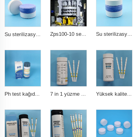
Zps100-10 serisi büyük döner tablet baskı
Su sterilizasyonu tcca klor tablet 3 inçlik trikloroisocianurik asit
Su sterilizasyonu tcca klor tablet
7 in 1 yüzme havuzu suyu test şeridi
Yüksek kaliteli akvaryum test şeridi 6 in 1 balık havuzu
Ph test kağıdı ph0-ph14 100 şeritli yüzme havuzu testi