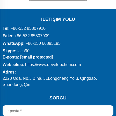
İLETIŞIM YOLU
Tel:
+86-532 85807910
Faks:
+86-532 85807909
WhatsApp:
+86-150 66895195
Skype:
tcca90
E-posta:
[email protected]
Web sitesi:
https://www.developchem.com
Adres:
2223 Oda, No.3 Bina, 31Longcheng Yolu, Qingdao,
Shandong, Çin
SORGU