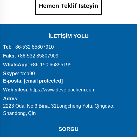
Hemen Teklif İsteyin
İLETIŞIM YOLU
Tel:
+86-532 85807910
Faks:
+86-532 85807909
WhatsApp:
+86-150 66895195
Skype:
tcca90
E-posta:
[email protected]
Web sitesi:
https://www.developchem.com
Adres:
2223 Oda, No.3 Bina, 31Longcheng Yolu, Qingdao,
Shandong, Çin
SORGU