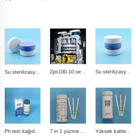
Zps100-10 serisi büyük döner tablet baskı
Su sterilizasyonu tcca klor tablet 3 inçlik trikloroisocianurik asit
Su sterilizasyonu tcca klor tablet
7 in 1 yüzme havuzu suyu test şeridi
Yüksek kaliteli akvaryum test şeridi 6 in 1 balık havuzu
Ph test kağıdı ph0-ph14 100 şeritli yüzme havuzu testi