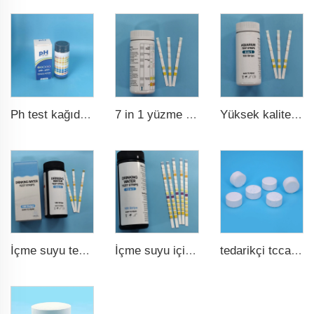
7 in 1 yüzme havuzu suyu test şeridi
Yüksek kaliteli akvaryum test şeridi 6 in 1 balık havuzu
Ph test kağıdı ph0-ph14 100 şeritli yüzme havuzu testi
İçme suyu test şeridi 9 in 1
İçme suyu için hızlı ve doğru havuz test şeridi 15 in 1
tedarikçi tcca toplu klor tabletleri tcca yüzme havuzu dezenfektan