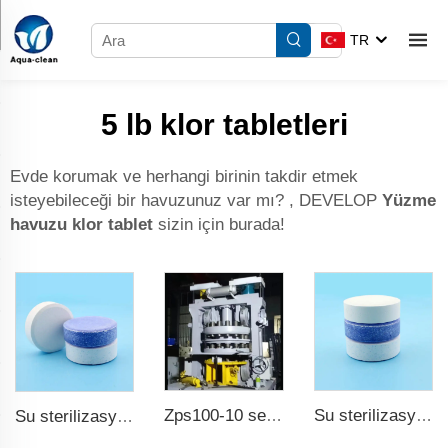
TR
5 lb klor tabletleri
Evde korumak ve herhangi birinin takdir etmek
isteyebileceği bir havuzunuz var mı? , DEVELOP
Yüzme
havuzu klor tablet
sizin için burada!
Zps100-10 serisi büyük döner tablet baskı
Su sterilizasyonu tcca klor tablet 3 inçlik trikloroisocianurik asit
Su sterilizasyonu tcca klor tablet