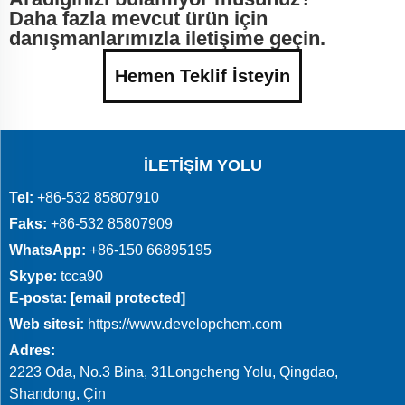
Daha fazla mevcut ürün için
danışmanlarımızla iletişime geçin.
Hemen Teklif İsteyin
İLETIŞIM YOLU
Tel:
+86-532 85807910
Faks:
+86-532 85807909
WhatsApp:
+86-150 66895195
Skype:
tcca90
E-posta:
[email protected]
Web sitesi:
https://www.developchem.com
Adres:
2223 Oda, No.3 Bina, 31Longcheng Yolu, Qingdao,
Shandong, Çin