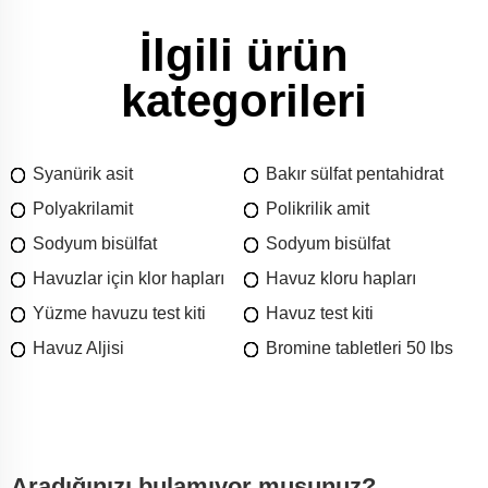
İlgili ürün
kategorileri
Syanürik asit
Bakır sülfat pentahidrat
Polyakrilamit
Polikrilik amit
Sodyum bisülfat
Sodyum bisülfat
Havuzlar için klor hapları
Havuz kloru hapları
Yüzme havuzu test kiti
Havuz test kiti
Havuz Aljisi
Bromine tabletleri 50 lbs
Aradığınızı bulamıyor musunuz?