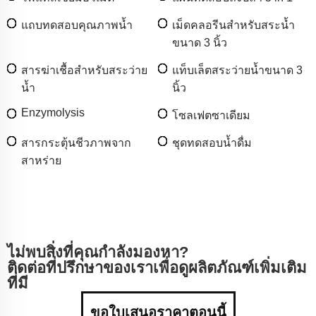
แถบทดสอบคุณภาพน้ำ
เม็ดคลอรีนสำหรับสระน้ำ
ขนาด 3 นิ้ว
สารฆ่าเชื้อสำหรับสระว่าย
แท็บเล็ตสระว่ายน้ำขนาด 3
น้ำ
นิ้ว
Enzymolysis
โซลเฟตซาเดียม
สารกระตุ้นชีวภาพจาก
ชุดทดสอบน้ำดื่ม
สาหร่าย
ไม่พบสิ่งที่คุณกำลังมองหา?
ติดต่อที่ปรึกษาของเราเพื่อดูผลิตภัณฑ์เพิ่มเติม
ที่มี
ขอใบเสนอราคาตอนนี้