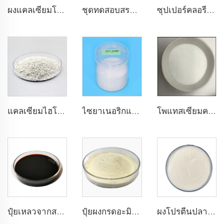
ผงแคลเซียมโพรไพลเลตเกรดอาหาร สารกันบูด
ชุดทดสอบสระว่ายน้ำและสปา 3 แบบ
ซุปเปอร์คลอรีน 70% 65% แคลเซียมไฮโปคลอไรท์เม็ด
โพแทสเซียมคลอไรด์ความบริสุทธิ์สูง 99.5% CAS 7447-40-7 โพแทสเซียมคลอไรด์
แคลเซียมไฮโปคลอร์ไนต์เม็ด 70% 65% ขนาดอนุภาค 14-50mesh
ไซยาเนอริกแอซิด (CYA) ผง 108-80-5 เสถียรภาพสำหรับสระว่ายน้ำ
ปุ๋ยเหลวจากสาหร่ายอินทรีย์: ส่งเสริมการเจริญเติบโตของพืช สุขภาพของดิน และความต้านทานต่อความเครียดอย่างธรรมชาติ
ปุ๋ยผงกรดอะมิโนแบบเป็นมิตรต่อสิ่งแวดล้อมสำหรับการพัฒนารากที่ดีขึ้นและการดูดซึมสารอาหาร
ผงโปรตีนปลาออร์แกนิก: เพิ่มการดูดซึมสารอาหารและการต้านทานความเครียด