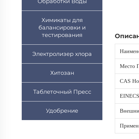
Обработки Воды
Химикаты для
балансировки и
тестирования
Описан
Наимен
Электролизер хлора
Место 
Хитозан
CAS Но
Таблеточный Пресс
EINECS
Удобрение
Внешни
Примен