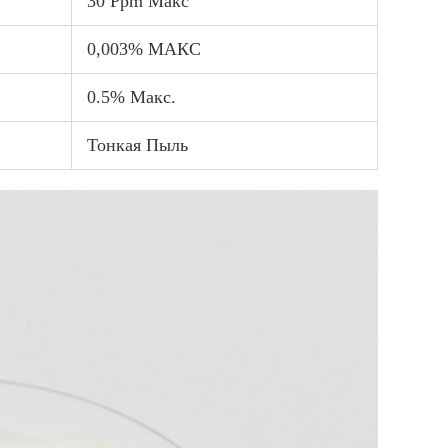
30 Ppm Макс
0,003% МАКС
0.5% Макс.
Тонкая Пыль