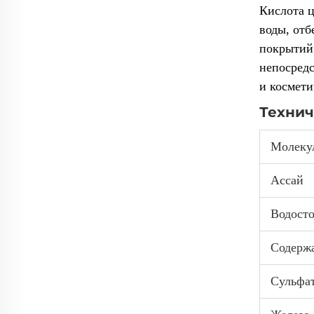
Кислота ц
воды, от
покрытий,
непосредс
и космети
Технич
Молеку
Ассай
Водосто
Содерж
Сульфа