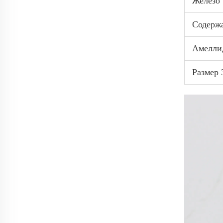
Железо
Содерж
Амелли
Размер 