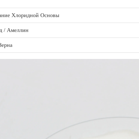
ание Хлоридной Основы
д / Амеллин
Зерна