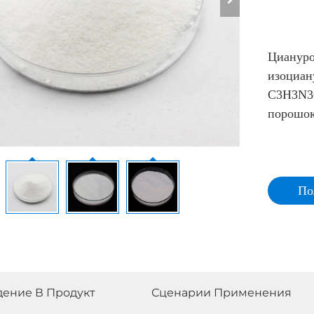
Циануро
изоциан
C3H3N3O
порошок
По
комм
пре
дение В Продукт
Сценарии Применения