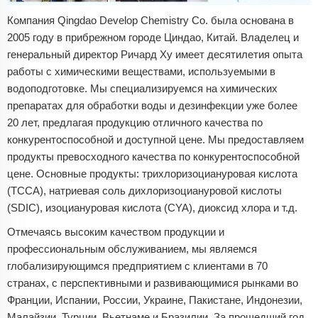
Компания Qingdao Develop Chemistry Co. была основана в
2005 году в прибрежном городе Циндао, Китай. Владелец и
генеральный директор Ричард Ху имеет десятилетия опыта
работы с химическими веществами, используемыми в
водоподготовке. Мы специализируемся на химических
препаратах для обработки воды и дезинфекции уже более
20 лет, предлагая продукцию отличного качества по
конкурентоспособной и доступной цене. Мы предоставляем
продукты превосходного качества по конкурентоспособной
цене. Основные продукты: трихлоризоциануровая кислота
(TCCA), натриевая соль дихлоризоциануровой кислоты
(SDIC), изоциануровая кислота (CYA), диоксид хлора и т.д.
Отмечаясь высоким качеством продукции и
профессиональным обслуживанием, мы являемся
глобализирующимся предприятием с клиентами в 70
странах, с перспективными и развивающимися рынками во
Франции, Испании, России, Украине, Пакистане, Индонезии,
Малайзии, Турции, Вьетнаме и Бразилии. За прошедший год