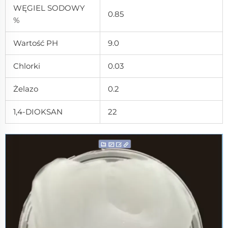
WĘGIEL SODOWY
0.85
%
Wartość PH
9.0
Chlorki
0.03
Żelazo
0.2
1,4-DIOKSAN
22