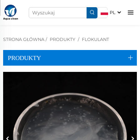
PL
STRONA GŁÓWNA
/
PRODUKTY
/
FLOKULANT
PRODUKTY