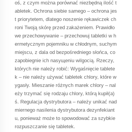
oś, z czym można porównać niezbędną ilość t
abletek. Ochrona siebie samego – ochrona jes
t priorytetem, dlatego noszenie rękawiczek ch
roni Twoją skórę przed zakażeniem. Prawidło
we przechowywanie – przechowuj tabletki w h
ermetycznym pojemniku w chłodnym, suchym
miejscu, z dala od bezpośredniego słońca, co
zapobiegnie ich nasyщeniu wilgocią. Rzeczy,
których nie należy robić: Wygaśnięcie tablete
k – nie należy używać tabletek chlory, które w
ygasły. Mieszanie różnych marek chlory – nal
eży trzymać się rodzaju chlory, którą kupił(a)
ś. Regulacja dystrybutora – należy unikać nad
miernego nasilenia dystrybutora dezynfekiant
u, ponieważ może to spowodować za szybkie
rozpuszczanie się tabletek.