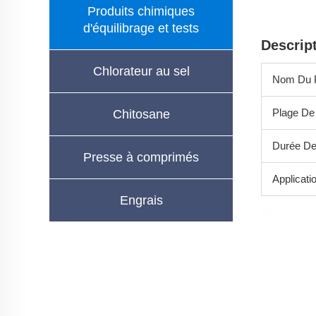
Produits chimiques
d'équilibrage et tests
Descrip
Chlorateur au sel
Nom Du P
Plage De
Chitosane
Durée De
Presse à comprimés
Applicati
Engrais