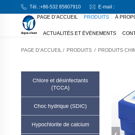
Tél. :
+86-532 85807910
E-mail :
PAGE D’ACCUEIL
PRODUITS
À PROP
ACTUALITÉS ET ÉVÉNEMENTS
CON
PAGE D’ACCUEIL
/
PRODUITS
/
PRODUITS CHI
Chlore et désinfectants
(TCCA)
Choc hydrique (SDIC)
Hypochlorite de calcium