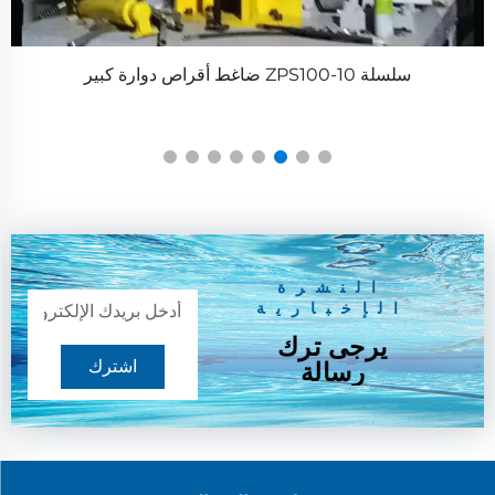
سلسلة ZPS100-10 ضاغط أقراص دوارة كبير
م
النشرة
الإخبارية
يرجى ترك
اشترك
رسالة