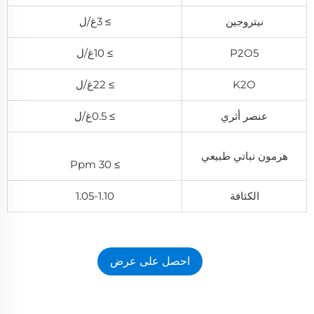
نيتروجين
≥ 3غ/ل
P2O5
≥ 10غ/ل
K2O
≥ 22غ/ل
عنصر أثري
≥ 0.5غ/ل
هرمون نباتي طبيعي
≥ 30 Ppm
الكثافة
1.05-1.10
احصل على عرض
أسعار