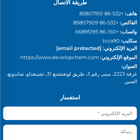
طريقة الاتصال
هاتف:
+86-532 85807910
الفاكس:
+86-532 85807909
واتساب:
+86-150 66895195
سكايب:
tcca90
البريد الإلكتروني:
[email protected]
الموقع الإلكتروني:
https://www.developchem.com
العنوان:
غرفة 2223، مبنى رقم 3، طريق لونغتشنغ 31، تشينغداو، شاندونغ،
الصين
استفسار