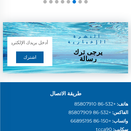
النشرة
الإخبارية
يرجى ترك
اشترك
رسالة
طريقة الاتصال
هاتف:
+86-532 85807910
الفاكس:
+86-532 85807909
واتساب:
+86-150 66895195
سكايب:
tcca90