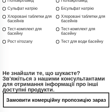
Поліакріламід
Поліакріламід
Сульфат натрію
Бісульфат натрію
Хлоровані таблетки для
Хлоровані таблетки для
басейнів
басейнів
Тест-комплект для
Тест-комплект для
басейну
басейну
Рост хітоzanу
Тест для води басейну
Не знайшли те, що шукаєте?
Зв'яжіться з нашими консультантами
для отримання інформації про інші
доступні продукти.
Замовити комерційну пропозицію зараз