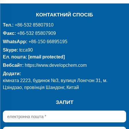
КОНТАКТНИЙ СПОСІБ
Тел.:
+86-532 85807910
Факс:
+86-532 85807909
WhatsApp:
+86-150 66895195
Skype:
tcca90
Ел. пошта:
[email protected]
Вебсайт:
https://www.developchem.com
Додати:
кімната 2223, будинок №3, вулиця Лонгчэн 31, м.
Цзіндзао, провінція Шандонг, Китай
ЗАПИТ