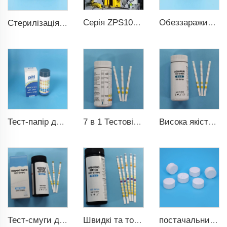
Серія ZPS100-10 Велика Ротативна Таблеткова Преса
Обеззараживание воды TCCA хлорные таблетки 3 дюйма Трихлоризоциануровая кислота
Стерилізація води TCCA хлорова таблетка
7 в 1 Тестові смуги для води у басейні
Висока якість тестових смуг для акваріуму 6 в 1 для риб'яного ставка
Тест-папір для вимірювання pH pH0-pH14 100 смуг тестування для басейну
Тест-смуги для питної води 9 в 1
Швидкі та точні тест-смуги для басейну 15 в 1 для питної води
постачальник tcca громадських хлорних таблеток tcca Дезінфектант для басейну