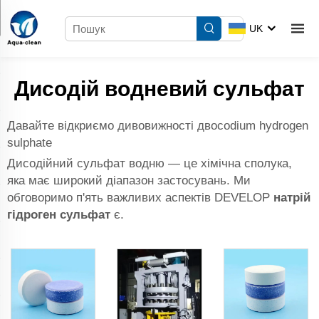
UK
Дисодій водневий сульфат
Давайте відкриємо дивовижності двосodium hydrogen
sulphate
Дисодійний сульфат водню — це хімічна сполука,
яка має широкий діапазон застосувань. Ми
обговоримо п'ять важливих аспектів DEVELOP
натрій
гідроген сульфат
є.