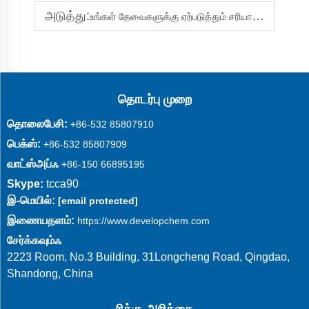
அடுத்து:
உங்கள் தேவைகளுக்கு ஏற்படுத்தும் சரியான நீர் சேதக தன்மைகளைத் தேர்வுசெய்யுங்கள்
தொடர்பு முறை
தொலைபேசி:
+86-532 85807910
பெக்ஸ்:
+86-532 85807909
வாட்ஸ்அப்ஃ
+86-150 66895195
Skype:
tcca90
இ-மெயில்:
[email protected]
இணையதளம்:
https://www.developchem.com
சேர்க்கவும்ஃ
2223 Room, No.3 Building, 31Longcheng Road, Qingdao,
Shandong, China