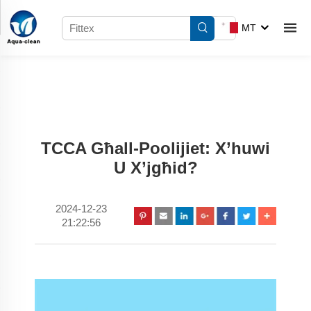
MT
TCCA Għall-Poolijiet: X’huwi
U X’jgħid?
2024-12-23
21:22:56