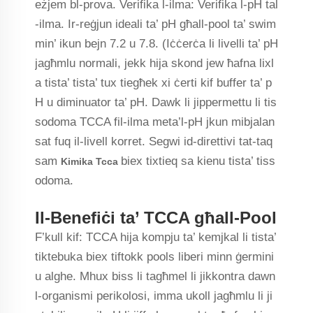
eżjem bl-prova. Verifika l-ilma: Verifika l-pH tal
-ilma. Ir-reġjun ideali ta’ pH għall-pool ta’ swim
min’ ikun bejn 7.2 u 7.8. (Iċċerċa li livelli ta’ pH
jagħmlu normali, jekk hija skond jew ħafna lixl
a tista’ tista’ tux tiegħek xi ċerti kif buffer ta’ p
H u diminuator ta’ pH. Dawk li jippermettu li tis
sodoma TCCA fil-ilma meta’l-pH jkun mibjalan
sat fuq il-livell korret. Segwi id-direttivi tat-taq
sam
biex tixtieq sa kienu tista’ tiss
Kimika Tcca
odoma.
Il-Benefiċi ta’ TCCA għall-Pool
F’kull kif: TCCA hija kompju ta’ kemjkal li tista’
tiktebuka biex tiftokk pools liberi minn ġermini
u alghe. Mhux biss li tagħmel li jikkontra dawn
l-organismi perikolosi, imma ukoll jagħmlu li ji