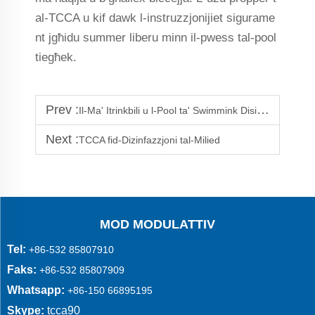
al-TCCA u kif dawk l-instruzzjonijiet sigurame
nt jgħidu summer liberu minn il-pwess tal-pool
tiegħek.
Prev :
Il-Ma' Itrinkbili u l-Pool ta' Swimmink Disinfettanti
Next :
TCCA fid-Dizinfazzjoni tal-Milied
MOD MODULATTIV
Tel:
+86-532 85807910
Faks:
+86-532 85807909
Whatsapp:
+86-150 66895195
Skype:
tcca90