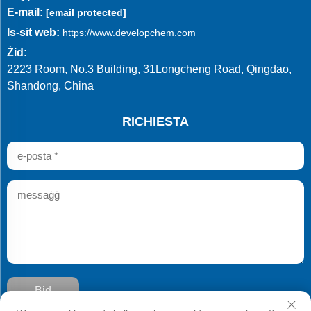
E-mail:
[email protected]
Is-sit web:
https://www.developchem.com
Żid:
2223 Room, No.3 Building, 31Longcheng Road, Qingdao,
Shandong, China
RICHIESTA
Bid
Kopjrajt © Qingdao Develop Chemistry Co.,Ltd. Kulli Ħaġa