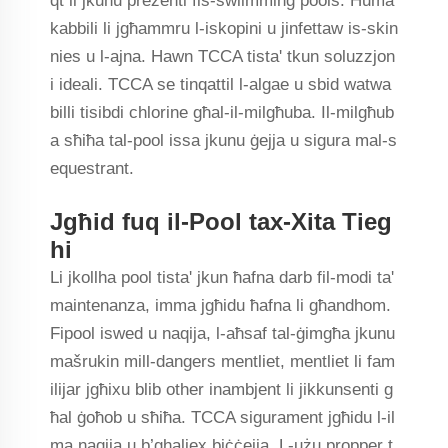
qt li jkunu preżenti fis-swiimming pools. Huma
kabbili li jgħammru l-iskopini u jinfettaw is-skin
nies u l-ajna. Hawn TCCA tista' tkun soluzzjon
i ideali. TCCA se tinqattil l-algae u sbid watwa
billi tisibdi chlorine għal-il-milgħuba. Il-milgħub
a sħiħa tal-pool issa jkunu ġejja u sigura mal-s
equestrant.
Jgħid fuq il-Pool tax-Xita Tieg
hi
Li jkollha pool tista' jkun ħafna darb fil-modi ta'
maintenanza, imma jgħidu ħafna li għandhom.
Fipool iswed u naqija, l-aħsaf tal-ġimgħa jkunu
mašrukin mill-dangers mentliet, mentliet li fam
ilijar jgħixu blib other inambjent li jikkunsenti g
ħal ġoħob u sħiħa. TCCA sigurament jgħidu l-il
ma naqija u b’ghaliex biċċejja. L-użu propper t