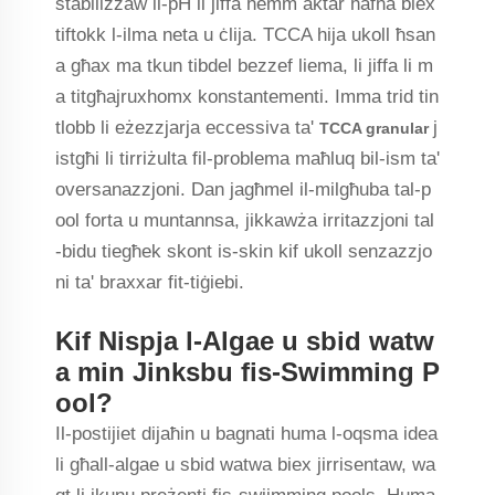
stabilizzaw il-pH li jiffa hemm aktar ħafna biex
tiftokk l-ilma neta u ċlija. TCCA hija ukoll ħsan
a għax ma tkun tibdel bezzef liema, li jiffa li m
a titgħajruxhomx konstantementi. Imma trid tin
tlobb li eżezzjarja eccessiva ta'
j
TCCA granular
istgħi li tirriżulta fil-problema maħluq bil-ism ta'
oversanazzjoni. Dan jagħmel il-milgħuba tal-p
ool forta u muntannsa, jikkawża irritazzjoni tal
-bidu tiegħek skont is-skin kif ukoll senzazzjo
ni ta' braxxar fit-tiġiebi.
Kif Nispja l-Algae u sbid watw
a min Jinksbu fis-Swimming P
ool?
Il-postijiet dijaħin u bagnati huma l-oqsma idea
li għall-algae u sbid watwa biex jirrisentaw, wa