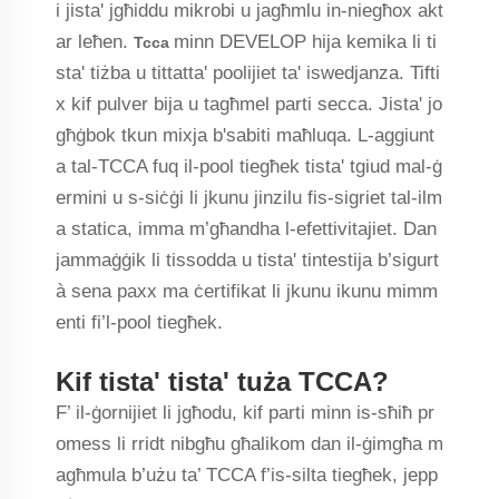
i jista' jgħiddu mikrobi u jagħmlu in-niegħox akt
ar leħen.
minn DEVELOP hija kemika li ti
Tcca
sta' tiżba u tittatta' poolijiet ta' iswedjanza. Tifti
x kif pulver bija u tagħmel parti secca. Jista' jo
għġbok tkun mixja b'sabiti maħluqa. L-aggiunt
a tal-TCCA fuq il-pool tiegħek tista' tgiud mal-ġ
ermini u s-siċġi li jkunu jinzilu fis-sigriet tal-ilm
a statica, imma m’għandha l-efettivitajiet. Dan
jammaġġik li tissodda u tista' tintestija b’sigurt
à sena paxx ma ċertifikat li jkunu ikunu mimm
enti fi’l-pool tiegħek.
Kif tista' tista' tuża TCCA?
F’ il-ġornijiet li jgħodu, kif parti minn is-sħiħ pr
omess li rridt nibgħu għalikom dan il-ġimgħa m
agħmula b’użu ta’ TCCA f’is-silta tiegħek, jepp