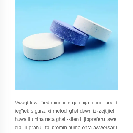
Vwaqt li wieħed minn ir-reġoli hija li tini l-pool t
iegħek sigura, xi metodi għal dawn iż-żejtijiet
huwa li tiniha neta għall-klien li jippreferu iswe
dja. Il-granuli ta' bromin huma oħra awwersar l