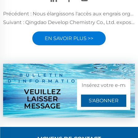
Précédent :
Nous élargissons l'accès aux engrais organiques pour soutenir la santé des sols en Afrique
Suivant :
Qingdao Develop Chemistry Co., Ltd. exposera au salon Asia Pool & Spa Expo 2025 – Stand T270
EN SAVOIR PLUS >>
BULLETIN
D'INFORMATION
VEUILLEZ
LAISSER
S'ABONNER
MESSAGE