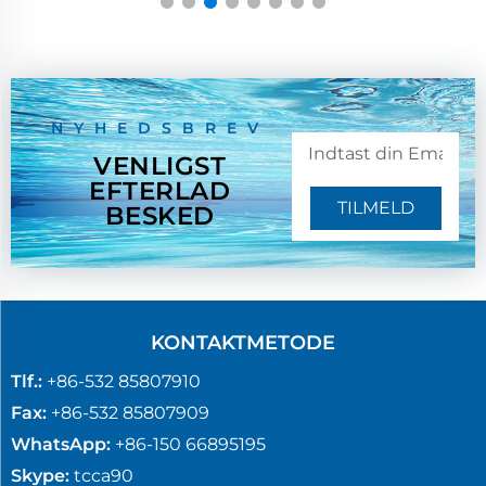
NYHEDSBREV
VENLIGST
EFTERLAD
TILMELD
BESKED
KONTAKTMETODE
Tlf.:
+86-532 85807910
Fax:
+86-532 85807909
WhatsApp:
+86-150 66895195
Skype:
tcca90