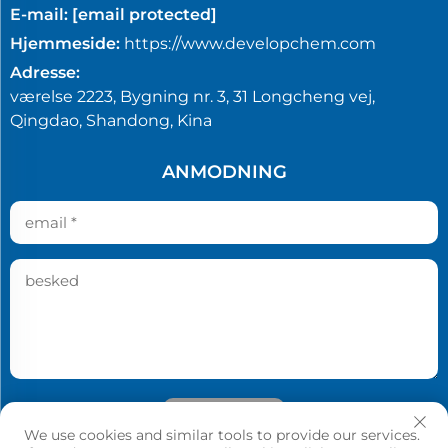
E-mail:
[email protected]
Hjemmeside:
https://www.developchem.com
Adresse:
værelse 2223, Bygning nr. 3, 31 Longcheng vej,
Qingdao, Shandong, Kina
ANMODNING
Send
We use cookies and similar tools to provide our services.
Copyright © Qingdao Develop Chemistry Co.,Ltd. All